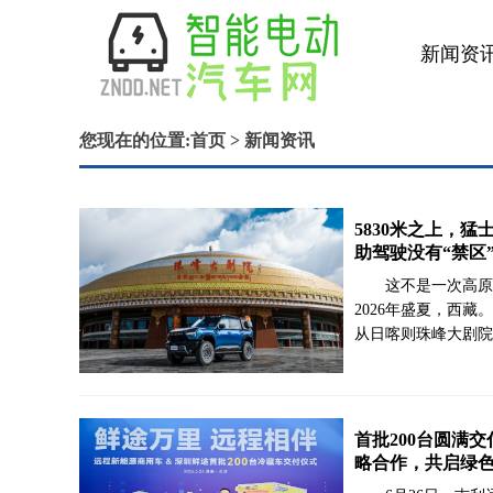
新闻资
金融保
您现在的位置:
首页
> 新闻资讯
5830米之上，猛
助驾驶没有“禁区
这不是一次高原
2026年盛夏，西
从日喀则珠峰大剧院
首批200台圆满
略合作，共启绿