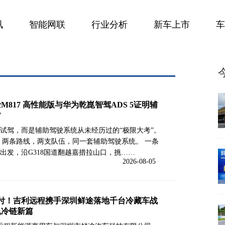
讯
智能网联
行业分析
新车上市
车
养
企业
士M817 高性能版与华为乾崑智驾ADS 5证明辅
”
试驾，而是辅助驾驶系统从未经历过的“极限大考”。
藏。 两条路线，两支队伍，同一套辅助驾驶系统。 一条
出发，沿G318国道翻越嘉措拉山口，挑……
2026-08-05
交付！吉利远程携手深圳鲜途落地千台冷藏车战
色冷链新篇