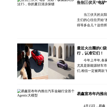
告别三伏天“电驴
当三伏天的太阳
主们的心往往开始“
得等多会儿？这些挥
最近火出圈的C级
行，认准它们！
今年上半年,各
尤其是新能源轿车市
们,相信一定被两款“
易鑫宣布年内推出汽
4月15日，易鑫