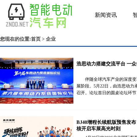
新闻资讯
金融保养
您现在的位置:
首页
> 企业
浩思动力搭建交流平台 一
伴随全球汽车产业的深度变
展阶段。5月22日，由浩思动
召开。论坛首日的圆桌论坛环节
BJ40增程长续航版预售发
核开启车展高光时刻