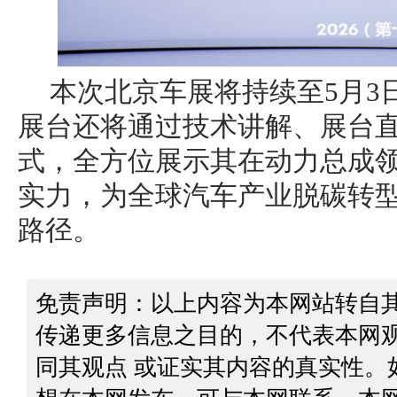
本次北京车展将持续至5月3日
展台还将通过技术讲解、展台
式，全方位展示其在动力总成
实力，为全球汽车产业脱碳转
路径。
免责声明：以上内容为本网站转自
传递更多信息之目的，不代表本网
同其观点 或证实其内容的真实性。