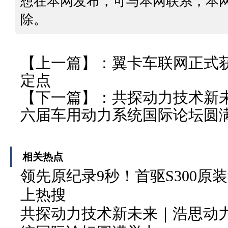
想在本网发布，可与本网联系，本
除。
【上一篇】：
翼卡车联网正式获
定点
【下一篇】：
共探动力技术新
六届车用动力系统国际论坛圆
相关热点
领先原纪录9秒！首驱S300
上热搜
共探动力技术新未来｜浩思动