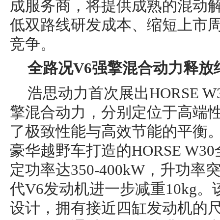
成服务商，将提供成熟的混动
低双路线研发成本、缩短上市
竞争。
全路况V6强擎混合动力释放
浩思动力首次展出HORSE W3
擎混合动力，分别定位于高端
了极致性能与高效节能的平衡
豪华越野车打造的HORSE W3
定功率达350-400kW，升功率
代V6发动机进一步减重10kg
设计，拥有接近四缸发动机的