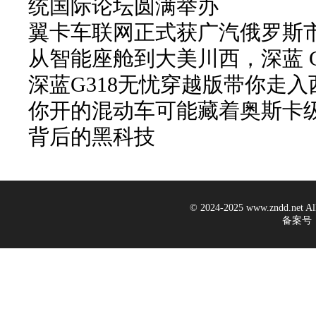
统国际论坛圆满举办
翼卡车联网正式获广汽俄罗斯市
从智能座舱到大美川西，深蓝 
深蓝G318无忧穿越版带你走入
你开的混动车可能藏着奥斯卡级技
背后的黑科技
© 2024-2025 www.zndd.ne
备案号