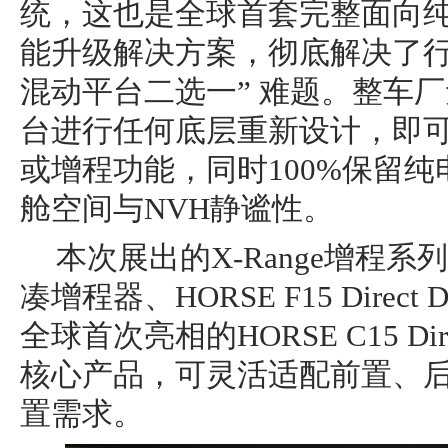
统，这也是全球首套完整面向
能升级解决方案，彻底解决了行
混动平台二选一” 难题。整车
台进行任何底层重新设计，即
或增程功能，同时100%保留
舱空间与NVH静谧性。
本次展出的X-Range增程系列
凑增程器、HORSE F15 Direc
全球首次亮相的HORSE C15 Dir
核心产品，可灵活适配前置、
置需求。